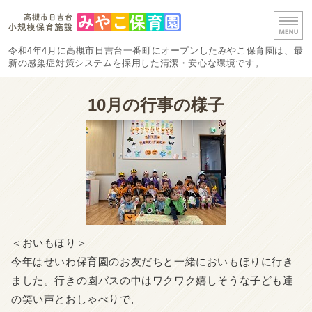
高槻市日吉台 みやこ保
令和4年4月に高槻市日吉台一番町にオープンしたみやこ保育園は、最
新の感染症対策システムを採用した清潔・安心な環境です。
ホーム
10月の行事の様子
保育時間・料金
保育の流れ
施設概要・採用情報
お問い合わせ
＜おいもほり＞
今年はせいわ保育園のお友だちと一緒においもほりに行き
ました。
行きの園バスの中はワクワク嬉しそうな子ども達
の笑い声とおしゃ
べりで,