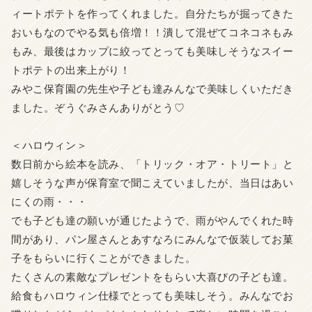
ィートポテトを作ってくれました。
自分たちが掘ってきた
おいもなのでやる気も倍増！！
潰して混ぜてコネコネもみ
もみ、
最後はカップに絞ってとっても美味しそうなスイー
トポテトの出来
上がり！
みやこ保育園の先生や子ども達みんなで美味しくいただき
ました。
ぞうぐみさんありがとう♡
＜ハロウィン＞
数日前から絵本を読み、「トリック・オア・トリート」
と
嬉しそうな声が保育室で聞こえていましたが、
当日はあい
にくの雨・・・
でも子ども達の願いが通じたようで、
雨がやんでくれた時
間があり、
パン屋さんとあすなろにみんなで仮装してお菓
子をもらいに行くこ
とができました。
たくさんの素敵なプレゼントをもらい大喜びの子ども達。
給食もハロウィン仕様でとっても美味しそう。
みんなでお