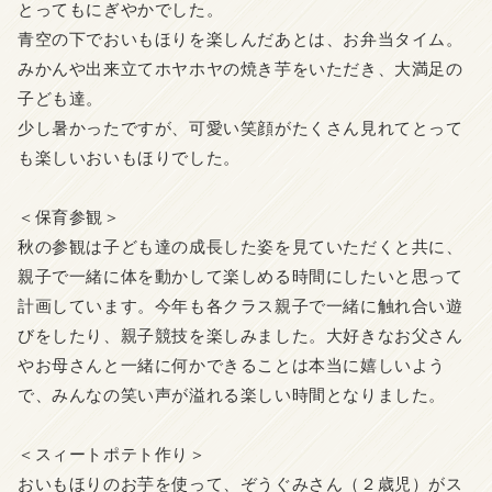
とってもにぎやかでした。
青空の下でおいもほりを楽しんだあとは、お弁当タイム。
みかんや出来立てホヤホヤの焼き芋をいただき、
大満足の
子ども達。
少し暑かったですが、
可愛い笑顔がたくさん見れてとって
も楽しいおいもほりでした。
＜保育参観＞
秋の参観は子ども達の成長した姿を見ていただくと共に、
親子で一緒に体を動かして楽しめる時間にしたいと思って
計画して
います。今年も各クラス親子で一緒に触れ合い遊
びをしたり、
親子競技を楽しみました。
大好きなお父さん
やお母さんと一緒に何かできることは本当に嬉し
いよう
で、みんなの笑い声が溢れる楽しい時間となりました。
＜スィートポテト作り＞
おいもほりのお芋を使って、ぞうぐみさん（２歳児）
がス