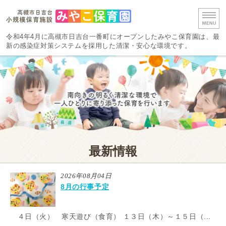
高槻市日吉台 みやこ保
令和4年4月に高槻市日吉台一番町にオープンしたみやこ保育園は、最
新の感染症対策システムを採用した清潔・安心な環境です。
ホーム
保育時間・料金
保育の流れ
施設概要・採用情報
最新情報
お問い合わせ
2026年08月04日
8月の行事予定
４日（火） 寒天遊び（食育） １３日（木）～１５日（...